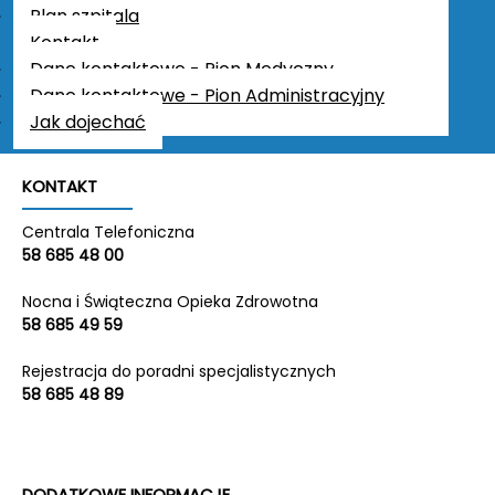
NIP:
5891941823
Plan szpitala
REGON:
220638287
Kontakt
KRS:
0000310917
Dane kontaktowe - Pion Medyczny
Kapitał zakładowy:
50 615 000 zł
Dane kontaktowe - Pion Administracyjny
Jak dojechać
KONTAKT
Centrala Telefoniczna
58 685 48 00
Nocna i Świąteczna Opieka Zdrowotna
58 685 49 59
Rejestracja do poradni specjalistycznych
58 685 48 89
DODATKOWE INFORMACJE