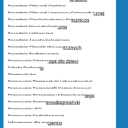
Informacje ogólne
Poradnia Chirurgii Ogólnej
Forma prawna
Poradnia Chirurgii Urazowo-Ortopedycznej
Podstawy prawne funkcjonowania
Poradnia Ginekologiczno-Położnicza
Regulamin organizacyjny
Poradnia Neonatologiczna
Organy Spółki
Poradnia Laktacyjna
Przedmiot działalności
Poradnia Anestezjologiczna
Majątek
Poradnia Chorób Wewnętrznych
Praca
Poradnia Pediatryczna
Zamówienia publiczne
Pracownia Fizjoterapii dla dzieci
Podlegające ustawie Pzp
Szkoła Rodzenia
Nie podlegające ustawie Pzp
Diagnostyka
Deklaracja dostępności
Pracownia Diagnostyki Laboratoryjnej
Raport o stanie zapewnienia dostępności
Pracownia Tomografii Komputerowej
podmiotu publicznego
Pracownia Rezonansu Magnetycznego
Konkursy
Pracownia Rentgenodiagnostyki
Ogłoszenia
Pracownia USG
Kontakt
Pracownia Endoskopowa
Procedura zgłoszeń naruszeń prawa –
Informacje dla pacjenta
sygnaliści