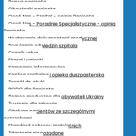
Prawa pacjenta
Obowiązki pacjenta
Oceń Nas - Szpital - opinia Pacjenta
Oceń Nas - Poradnie Specjalistyczne - opinia
Pacjenta
Wydawanie dokumentacji medycznej
Regulamin odwiedzin szpitala
BIP
Cennik usług
Informacje ogólne
Skargi i wnioski
Forma prawna
Kampanie informacyjne
Podstawy prawne funkcjonowania
Kaplica szpitalna i opieka duszpasterska
Regulamin organizacyjny
Zespół ds. etyki
Organy Spółki
RODO dla Pacjenta
Przedmiot działalności
Pomoc medyczna dla obywateli Ukrainy
Majątek
Żywienie dla zdrowia
Praca
Obsługa pacjentów ze szczególnymi
Zamówienia publiczne
potrzebami
Podlegające ustawie Pzp
Standard ochrony małoletnich
Nie podlegające ustawie Pzp
Zdarzenia niepożądane