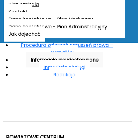
Deklaracja dostępności
Plan szpitala
Raport o stanie zapewnienia dostępności
Kontakt
podmiotu publicznego
Dane kontaktowe - Pion Medyczny
Konkursy
Dane kontaktowe - Pion Administracyjny
Ogłoszenia
Jak dojechać
Kontakt
Procedura zgłoszeń naruszeń prawa –
sygnaliści
Informacje nieudostępnione
Instrukcja obsługi
Redakcja
POWIATOWE CENTRUM