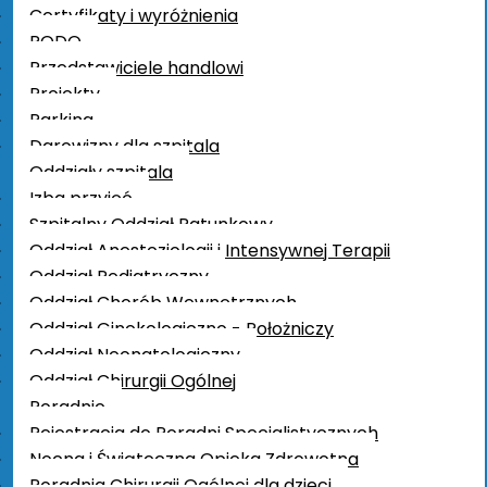
Certyfikaty i wyróżnienia
RODO
Przedstawiciele handlowi
Projekty
Parking
Darowizny dla szpitala
Oddziały szpitala
Izba przyjęć
Szpitalny Oddział Ratunkowy
Oddział Anestezjologii i Intensywnej Terapii
Oddział Pediatryczny
Oddział Chorób Wewnętrznych
Oddział Ginekologiczno - Położniczy
Oddział Neonatologiczny
Oddział Chirurgii Ogólnej
Poradnie
Rejestracja do Poradni Specjalistycznych
Nocna i Świąteczna Opieka Zdrowotna
Poradnia Chirurgii Ogólnej dla dzieci