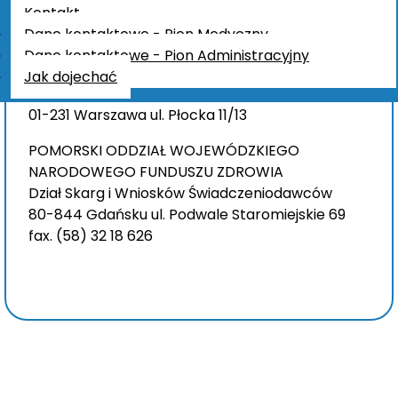
Kontakt
można zgłosić naruszenie praw pacjenta czy też
Dane kontaktowe - Pion Medyczny
jakich formalności należy dopełnić by skorzystać
Dane kontaktowe - Pion Administracyjny
z leczenia uzdrowiskowego.
Jak dojechać
Biuro RZECZNIKA PRAW PACJENTA
01-231 Warszawa ul. Płocka 11/13
POMORSKI ODDZIAŁ WOJEWÓDZKIEGO
NARODOWEGO FUNDUSZU ZDROWIA
Dział Skarg i Wniosków Świadczeniodawców
80-844 Gdańsku ul. Podwale Staromiejskie 69
fax. (58) 32 18 626